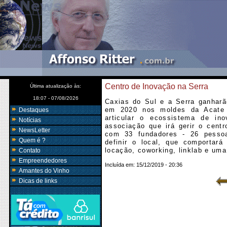
Centro de Inovação na Serra
Última atualização às:
18:07 - 07/08/2026
Caxias do Sul e a Serra ganharã
em 2020 nos moldes da Acate d
Destaques
articular o ecossistema de in
Notícias
associação que irá gerir o cent
NewsLetter
com 33 fundadores - 26 pessoas
Quem é ?
definir o local, que comportará
locação, coworking, linklab e uma
Contato
Empreendedores
Incluída em:
15/12/2019 - 20:36
Amantes do Vinho
Dicas de links