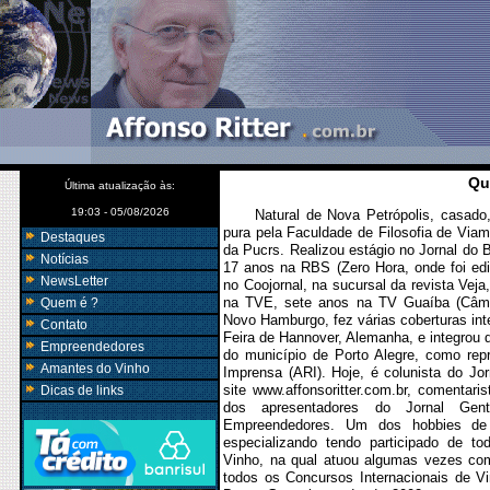
Qu
Última atualização às:
19:03 - 05/08/2026
Natural de Nova Petrópolis, casado, te
pura pela Faculdade de Filosofia de Vi
Destaques
da Pucrs. Realizou estágio no Jornal do B
Notícias
17 anos na RBS (Zero Hora, onde foi ed
NewsLetter
no Coojornal, na sucursal da revista Veja
na TVE, sete anos na TV Guaíba (Câmera
Quem é ?
Novo Hamburgo, fez várias coberturas int
Contato
Feira de Hannover, Alemanha, e integrou 
Empreendedores
do município de Porto Alegre, como rep
Amantes do Vinho
Imprensa (ARI). Hoje, é colunista do Jo
site www.affonsoritter.com.br, comentar
Dicas de links
dos apresentadores do Jornal Ge
Empreendedores. Um dos hobbies de 
especializando tendo participado de t
Vinho, na qual atuou algumas vezes co
todos os Concursos Internacionais de V