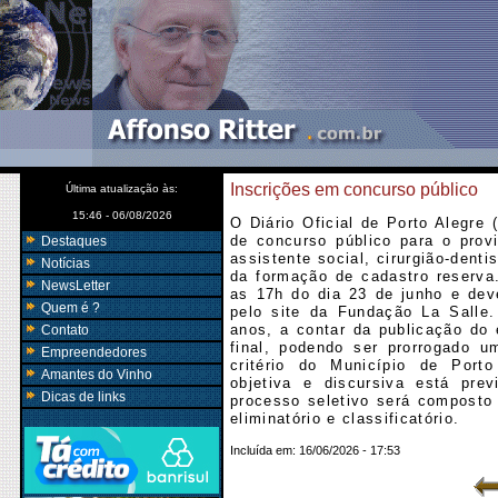
Inscrições em concurso público
Última atualização às:
15:46 - 06/08/2026
O Diário Oficial de Porto Alegre 
de concurso público para o prov
Destaques
assistente social, cirurgião-denti
Notícias
da formação de cadastro reserva.
NewsLetter
as 17h do dia 23 de junho e dev
Quem é ?
pelo site da Fundação La Salle.
anos, a contar da publicação do 
Contato
final, podendo ser prorrogado u
Empreendedores
critério do Município de Port
Amantes do Vinho
objetiva e discursiva está pre
Dicas de links
processo seletivo será composto
eliminatório e classificatório.
Incluída em:
16/06/2026 - 17:53