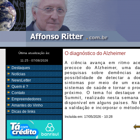
O diagnóstico do Alzheimer
Última atualização às:
11:25 - 07/08/2026
A ciência avança em ritmo ace
precoce do Alzheimer, uma da
Destaques
pesquisas sobre demências a
Notícias
possibilidade de detectar a d
NewsLetter
sintomas por meio de um exa
Quem é ?
sistemas de saúde e tornar o pr
próximo. O tema foi destaque n
Contato
Summit, realizado nesta semana
Empreendedores
disponível em alguns países. No 
Amantes do Vinho
a validação e incorporar o métod
Dicas de links
Incluída em:
17/05/2026 - 10:28