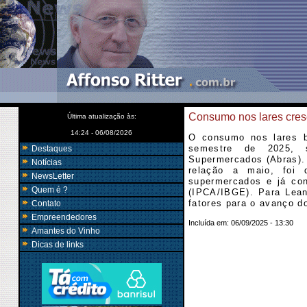
Consumo nos lares cre
Última atualização às:
14:24 - 06/08/2026
O consumo nos lares b
semestre de 2025, s
Destaques
Supermercados (Abras).
Notícias
relação a maio, foi 
NewsLetter
supermercados e já con
Quem é ?
(IPCA/IBGE). Para Lean
fatores para o avanço d
Contato
Empreendedores
Incluída em:
06/09/2025 - 13:30
Amantes do Vinho
Dicas de links