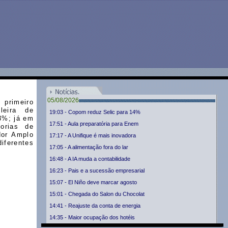
05/08/2026
 primeiro
leira de
19:03 - Copom reduz Selic para 14%
3%; já em
17:51 - Aula preparatória para Enem
orias de
dor Amplo
17:17 - A Unifique é mais inovadora
iferentes
17:05 - A alimentação fora do lar
16:48 - A IA muda a contabilidade
16:23 - Pais e a sucessão empresarial
15:07 - El Niño deve marcar agosto
15:01 - Chegada do Salon du Chocolat
14:41 - Reajuste da conta de energia
14:35 - Maior ocupação dos hotéis