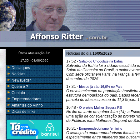
Última atualização às:
Notícias do dia
16/05/2026
17:35 - 08/08/2026
17:52 -
Salão do Chocolate na Bahia
Salvador da Bahia foi a cidade escolhida p
Destaques
Salon du Chocolat no Brasil, o maior even
Notícias
Com sede oficial em Paris, na França, a fei
dezembro de 2026.
NewsLetter
Quem é ?
17:31 -
Idosos já são 16,6% no País
O envelhecimento da população brasileira 
Contato
estrutura demográfica do país. Dados rec
Empreendedores
parcela de idosos cresceu de 11,3% para 
Amantes do Vinho
10:48 -
O projeto Mulher Segura RS
Dicas de links
No fim da tarde de quinta-feira (14), a Est
uma ação de conscientização do projeto "M
de Políticas para Mulheres (Sepom) de Sã
10:31 -
Empreendedorismo feminino
O avanço do empreendedorismo feminino n
especialmente entre mulheres que buscam c